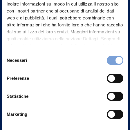
inoltre informazioni sul modo in cui utilizza il nostro sito
con i nostri partner che si occupano di analisi dei dati
web e di pubblicità, i quali potrebbero combinarle con
altre informazioni che ha fornito loro o che hanno raccolto
dal suo utilizzo dei loro servizi. Maggiori informazioni su
quali cookie utilizziamo nella sezione Dettagli. Scopra di
più su chi siamo, come può contattarci e come trattiamo i
dati personali nella nostra Informativa sulla privacy che
Selezione
può trovare nel footer del sito nella sezione "Informativa
Necessari
del
Privacy del sito".
consenso
Preferenze
Vittoria Assicurazioni S.p.A.
Via Ignazio Gardella, 2
20149 Milano
Statistiche
Part. IVA 01329510158
Marketing
FAQ