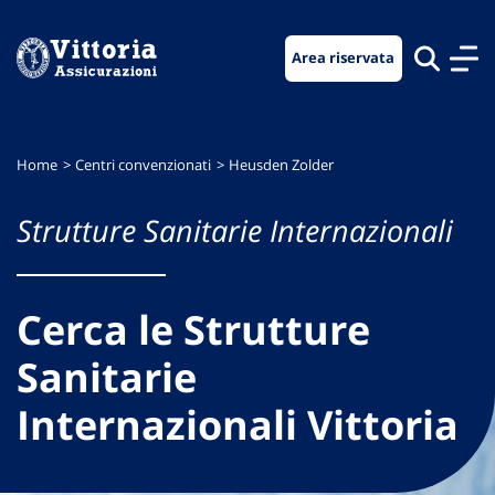
Vai
Vai
Vai
al
al
al
Area riservata
menu
contenuto
footer
di
principale
navigazione
Home
Centri convenzionati
Heusden Zolder
Strutture Sanitarie Internazionali
Cerca le Strutture
Sanitarie
Internazionali Vittoria