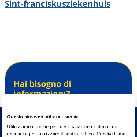
Sint-franciskusziekenhuis
Hai bisogno di
informazioni?
Trova l'Agenzia più vicina a te e parla con
un nostro Agente.
Questo sito web utilizza i cookie
Utilizziamo i cookie per personalizzare contenuti ed
Contattaci
annunci e per analizzare il nostro traffico. Condividiamo