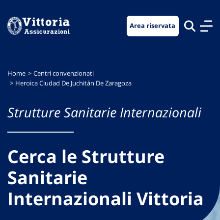
Vai
Vai
Vai
al
al
al
Area riservata
menu
contenuto
footer
di
principale
navigazione
Home
Centri convenzionati
Heroica Ciudad De Juchitán De Zaragoza
Strutture Sanitarie Internazionali
Cerca le Strutture
Sanitarie
Internazionali Vittoria