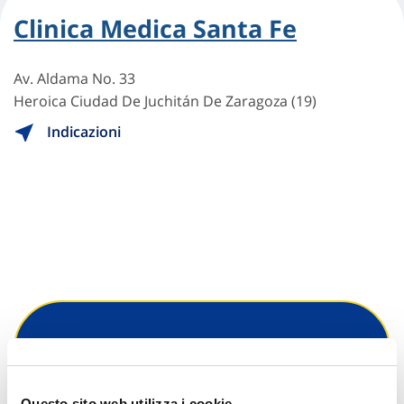
Clinica Medica Santa Fe
Av. Aldama No. 33
Heroica Ciudad De Juchitán De Zaragoza (19)
Indicazioni
Hai bisogno di
informazioni?
Questo sito web utilizza i cookie