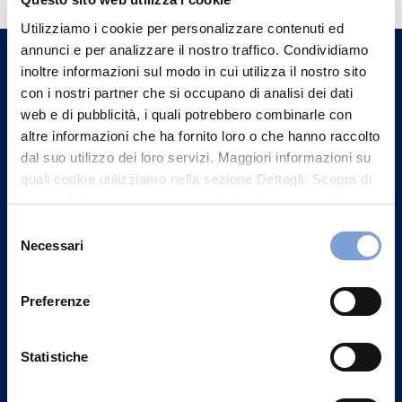
Trova l'Agenzia più vicina a te e parla con
Utilizziamo i cookie per personalizzare contenuti ed
un nostro Agente.
annunci e per analizzare il nostro traffico. Condividiamo
inoltre informazioni sul modo in cui utilizza il nostro sito
Contattaci
con i nostri partner che si occupano di analisi dei dati
web e di pubblicità, i quali potrebbero combinarle con
altre informazioni che ha fornito loro o che hanno raccolto
dal suo utilizzo dei loro servizi. Maggiori informazioni su
quali cookie utilizziamo nella sezione Dettagli. Scopra di
più su chi siamo, come può contattarci e come trattiamo i
dati personali nella nostra Informativa sulla privacy che
Selezione
può trovare nel footer del sito nella sezione "Informativa
Necessari
del
Privacy del sito".
consenso
Preferenze
Statistiche
Vittoria Assicurazioni S.p.A.
Via Ignazio Gardella, 2