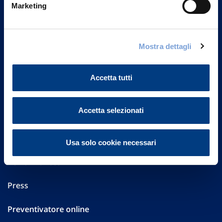
20149 Milano
Marketing
Part. IVA 01329510158
FAQ
Mostra dettagli
Governance
Accetta tutti
Investor Relations
Accetta selezionati
Altre informazioni
Sostenibilità
Usa solo cookie necessari
Performances
Press
Preventivatore online