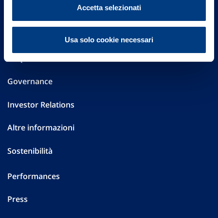
Vittoria Assicurazioni S.p.A.
Accetta selezionati
Via Ignazio Gardella, 2
20149 Milano
Part. IVA 01329510158
Usa solo cookie necessari
FAQ
Governance
Investor Relations
Altre informazioni
Sostenibilità
Performances
Press