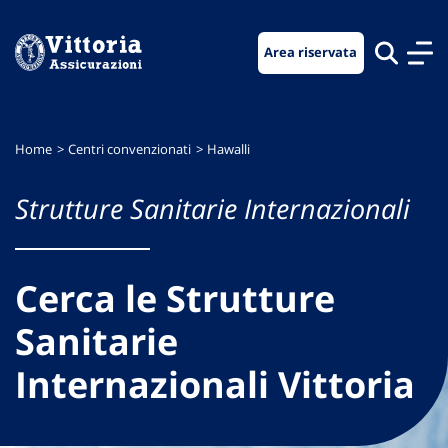
Vai
Vai
Vai
al
al
al
Area riservata
menu
contenuto
footer
di
principale
navigazione
Home
Centri convenzionati
Hawalli
Strutture Sanitarie Internazionali
Cerca le Strutture
Sanitarie
Internazionali Vittoria