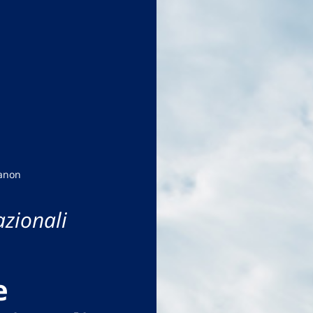
banon
azionali
e