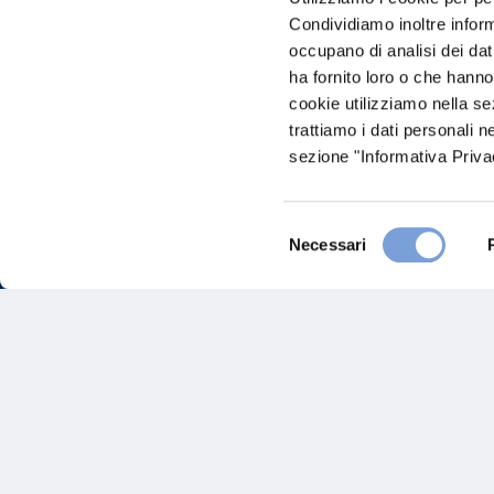
Condividiamo inoltre informa
occupano di analisi dei dat
ha fornito loro o che hanno
cookie utilizziamo nella s
trattiamo i dati personali n
sezione "Informativa Privac
Hai bi
Selezione
Necessari
del
Trova l'A
consenso
nostro Ag