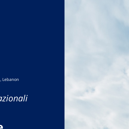
h, Lebanon
azionali
e