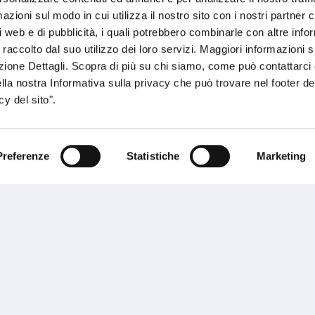
zioni sul modo in cui utilizza il nostro sito con i nostri partner c
i web e di pubblicità, i quali potrebbero combinarle con altre inf
 raccolto dal suo utilizzo dei loro servizi. Maggiori informazioni s
ezione Dettagli. Scopra di più su chi siamo, come può contattarc
ella nostra Informativa sulla privacy che può trovare nel footer del
y del sito".
sogno di informazioni?
Preferenze
Statistiche
Marketing
genzia più vicina a te e parla con un
C
ente.