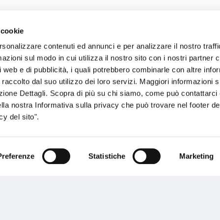
 cookie
sogno di informazioni?
rsonalizzare contenuti ed annunci e per analizzare il nostro traffi
zioni sul modo in cui utilizza il nostro sito con i nostri partner c
genzia più vicina a te e parla con un
C
i web e di pubblicità, i quali potrebbero combinarle con altre inf
ente.
 raccolto dal suo utilizzo dei loro servizi. Maggiori informazioni s
ezione Dettagli. Scopra di più su chi siamo, come può contattarc
ella nostra Informativa sulla privacy che può trovare nel footer del
y del sito".
Preferenze
Statistiche
Marketing
Performances
rnance
Press