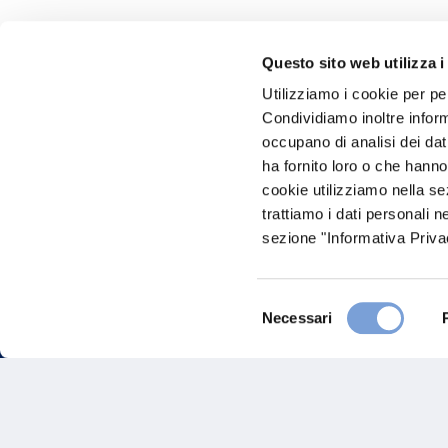
Questo sito web utilizza i
Hai bi
Utilizziamo i cookie per pe
Condividiamo inoltre informa
Trova l'A
occupano di analisi dei dat
nostro Ag
ha fornito loro o che hanno
cookie utilizziamo nella s
trattiamo i dati personali n
sezione "Informativa Privac
Selezione
Necessari
del
consenso
FAQ
Gove