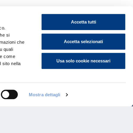
Accetta tutti
co.
he si
ontattaci
Accetta selezionati
ormazioni che
u quali
i e come
Usa solo cookie necessari
 sito nella
Mostra dettagli
Programma di Fidelizzazione
Reclami