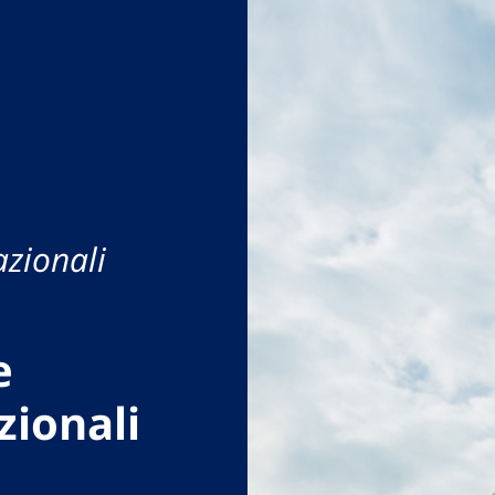
azionali
e
zionali