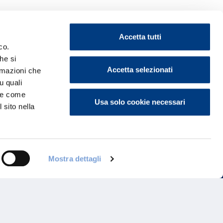
Accetta tutti
co.
he si
ontattaci
Accetta selezionati
ormazioni che
u quali
i e come
Usa solo cookie necessari
 sito nella
Mostra dettagli
Programma di Fidelizzazione
Reclami