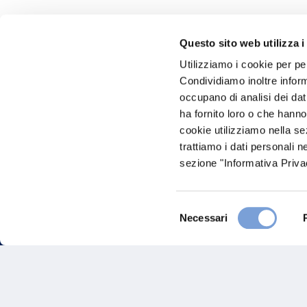
Questo sito web utilizza i
Hai bi
Utilizziamo i cookie per pe
Condividiamo inoltre informa
Trova l'A
occupano di analisi dei dat
nostro Ag
ha fornito loro o che hanno
cookie utilizziamo nella s
trattiamo i dati personali n
sezione "Informativa Privac
Selezione
Necessari
del
consenso
FAQ
Gove