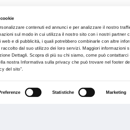
 cookie
sogno di informazioni?
rsonalizzare contenuti ed annunci e per analizzare il nostro traffi
zioni sul modo in cui utilizza il nostro sito con i nostri partner c
genzia più vicina a te e parla con un
C
i web e di pubblicità, i quali potrebbero combinarle con altre inf
ente.
 raccolto dal suo utilizzo dei loro servizi. Maggiori informazioni s
ezione Dettagli. Scopra di più su chi siamo, come può contattarc
ella nostra Informativa sulla privacy che può trovare nel footer del
y del sito".
Preferenze
Statistiche
Marketing
Performances
rnance
Press