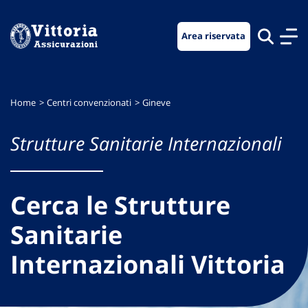
Vai
Vai
Vai
al
al
al
Area riservata
menu
contenuto
footer
di
principale
navigazione
Home
Centri convenzionati
Gineve
Strutture Sanitarie Internazionali
Cerca le Strutture
Sanitarie
Internazionali Vittoria