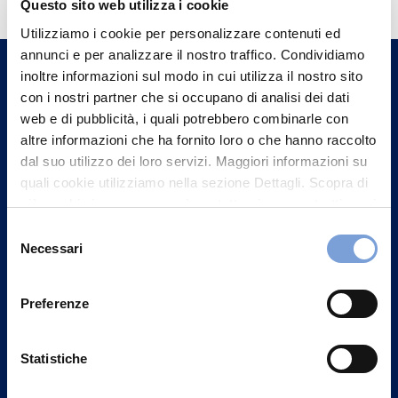
informazioni?
Questo sito web utilizza i cookie
Trova l'Agenzia più vicina a te e parla con
Utilizziamo i cookie per personalizzare contenuti ed
un nostro Agente.
annunci e per analizzare il nostro traffico. Condividiamo
inoltre informazioni sul modo in cui utilizza il nostro sito
con i nostri partner che si occupano di analisi dei dati
Contattaci
web e di pubblicità, i quali potrebbero combinarle con
altre informazioni che ha fornito loro o che hanno raccolto
dal suo utilizzo dei loro servizi. Maggiori informazioni su
quali cookie utilizziamo nella sezione Dettagli. Scopra di
più su chi siamo, come può contattarci e come trattiamo i
dati personali nella nostra Informativa sulla privacy che
Selezione
può trovare nel footer del sito nella sezione "Informativa
Necessari
del
Privacy del sito".
consenso
Preferenze
Statistiche
Vittoria Assicurazioni S.p.A.