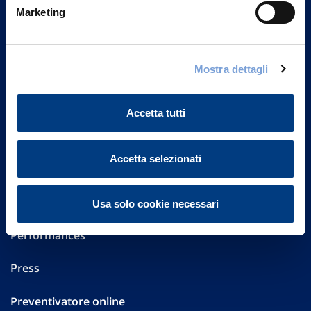
Via Ignazio Gardella, 2
Marketing
20149 Milano
Part. IVA 01329510158
FAQ
Mostra dettagli
Governance
Accetta tutti
Investor Relations
Accetta selezionati
Altre informazioni
Sostenibilità
Usa solo cookie necessari
Performances
Press
Preventivatore online