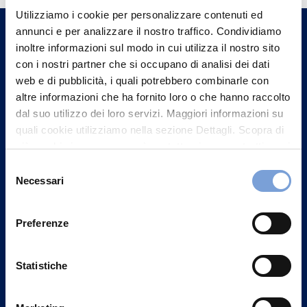
Utilizziamo i cookie per personalizzare contenuti ed
un nostro Agente.
annunci e per analizzare il nostro traffico. Condividiamo
inoltre informazioni sul modo in cui utilizza il nostro sito
Contattaci
con i nostri partner che si occupano di analisi dei dati
web e di pubblicità, i quali potrebbero combinarle con
altre informazioni che ha fornito loro o che hanno raccolto
dal suo utilizzo dei loro servizi. Maggiori informazioni su
quali cookie utilizziamo nella sezione Dettagli. Scopra di
più su chi siamo, come può contattarci e come trattiamo i
dati personali nella nostra Informativa sulla privacy che
Selezione
può trovare nel footer del sito nella sezione "Informativa
Necessari
del
Privacy del sito".
consenso
Preferenze
Statistiche
Vittoria Assicurazioni S.p.A.
Via Ignazio Gardella, 2
20149 Milano