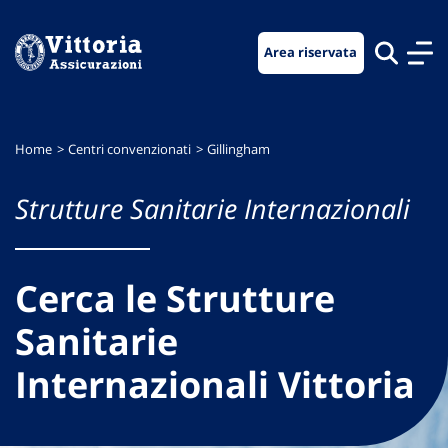
Vai
Vai
Vai
al
al
al
Area riservata
menu
contenuto
footer
di
principale
navigazione
Home
Centri convenzionati
Gillingham
Strutture Sanitarie Internazionali
Cerca le Strutture
Sanitarie
Internazionali Vittoria