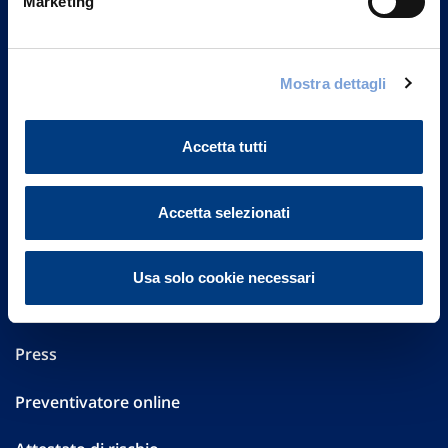
Marketing
Part. IVA 01329510158
FAQ
Mostra dettagli
Governance
Accetta tutti
Investor Relations
Altre informazioni
Accetta selezionati
Sostenibilità
Usa solo cookie necessari
Performances
Press
Preventivatore online