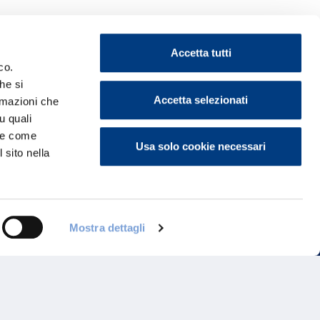
Accetta tutti
co.
he si
ontattaci
Accetta selezionati
ormazioni che
u quali
i e come
Usa solo cookie necessari
 sito nella
Mostra dettagli
Programma di Fidelizzazione
Reclami