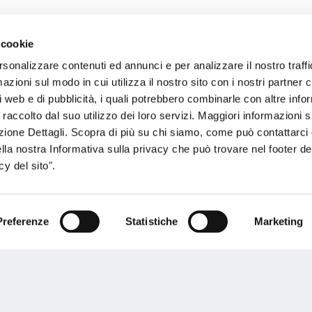
 cookie
sogno di informazioni?
rsonalizzare contenuti ed annunci e per analizzare il nostro traffi
zioni sul modo in cui utilizza il nostro sito con i nostri partner c
genzia più vicina a te e parla con un
C
i web e di pubblicità, i quali potrebbero combinarle con altre inf
ente.
 raccolto dal suo utilizzo dei loro servizi. Maggiori informazioni s
ezione Dettagli. Scopra di più su chi siamo, come può contattarc
ella nostra Informativa sulla privacy che può trovare nel footer del
y del sito".
Preferenze
Statistiche
Marketing
Performances
rnance
Press