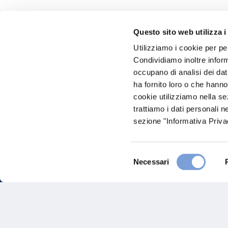
Questo sito web utilizza i
Hai bi
Utilizziamo i cookie per pe
Condividiamo inoltre informa
Trova l'A
occupano di analisi dei dat
nostro Ag
ha fornito loro o che hanno
cookie utilizziamo nella s
trattiamo i dati personali n
sezione "Informativa Privac
Selezione
Necessari
del
consenso
FAQ
Gove