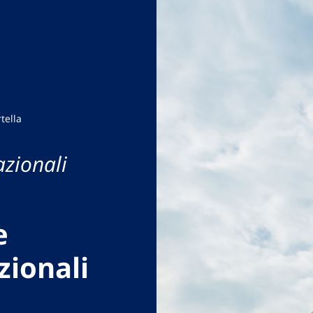
tella
azionali
e
zionali