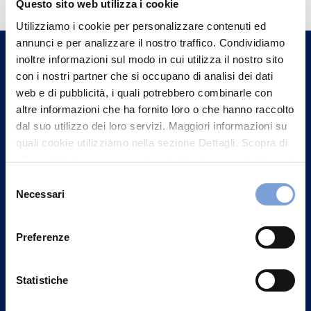
informazioni?
Questo sito web utilizza i cookie
Trova l'Agenzia più vicina a te e parla con
Utilizziamo i cookie per personalizzare contenuti ed
un nostro Agente.
annunci e per analizzare il nostro traffico. Condividiamo
inoltre informazioni sul modo in cui utilizza il nostro sito
con i nostri partner che si occupano di analisi dei dati
Contattaci
web e di pubblicità, i quali potrebbero combinarle con
altre informazioni che ha fornito loro o che hanno raccolto
dal suo utilizzo dei loro servizi. Maggiori informazioni su
quali cookie utilizziamo nella sezione Dettagli. Scopra di
più su chi siamo, come può contattarci e come trattiamo i
dati personali nella nostra Informativa sulla privacy che
Selezione
può trovare nel footer del sito nella sezione "Informativa
Necessari
del
Privacy del sito".
consenso
Preferenze
Statistiche
Vittoria Assicurazioni S.p.A.