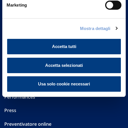
Via Ignazio Gardella, 2
Marketing
20149 Milano
Part. IVA 01329510158
FAQ
Mostra dettagli
Governance
Accetta tutti
Investor Relations
Accetta selezionati
Altre informazioni
Sostenibilità
Usa solo cookie necessari
Performances
Press
Preventivatore online