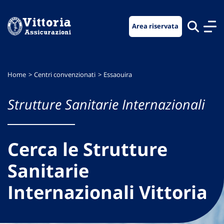
Vai
Vai
Vai
al
al
al
Area riservata
menu
contenuto
footer
di
principale
navigazione
Home
Centri convenzionati
Essaouira
Strutture Sanitarie Internazionali
Cerca le Strutture
Sanitarie
Internazionali Vittoria