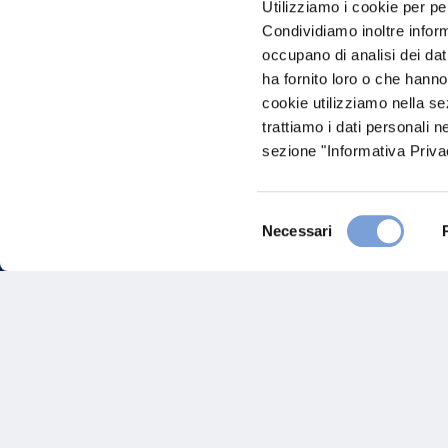
Utilizziamo i cookie per pe
nostro Ag
Condividiamo inoltre informa
occupano di analisi dei dat
ha fornito loro o che hanno
cookie utilizziamo nella s
trattiamo i dati personali n
sezione "Informativa Privac
Selezione
FAQ
Necessari
del
consenso
Gove
Vittoria Assicurazioni S.p.A.
Via Ignazio Gardella, 2
Inves
20149 Milano
Part. IVA 01329510158
Altre
Sosten