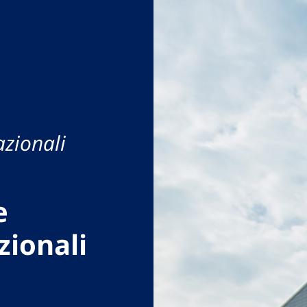
azionali
e
zionali