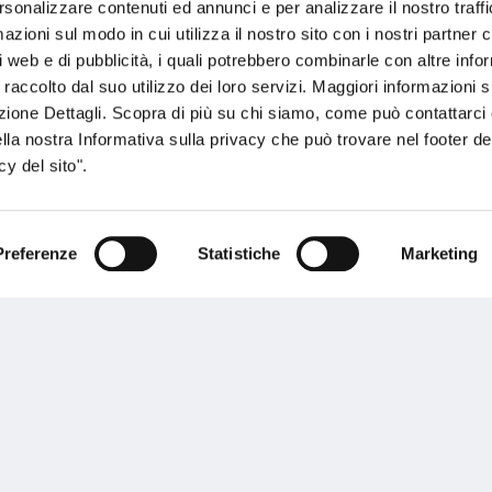
rsonalizzare contenuti ed annunci e per analizzare il nostro traffi
ente.
zioni sul modo in cui utilizza il nostro sito con i nostri partner c
i web e di pubblicità, i quali potrebbero combinarle con altre inf
 raccolto dal suo utilizzo dei loro servizi. Maggiori informazioni s
ezione Dettagli. Scopra di più su chi siamo, come può contattarc
ella nostra Informativa sulla privacy che può trovare nel footer del
y del sito".
Performances
Preferenze
Statistiche
Marketing
rnance
Press
tor Relations
Preventivatore online
 informazioni
Attestato di rischio
ibilità
Assistenza clienti