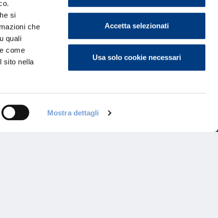
co.
he si
Accetta selezionati
ormazioni che
u quali
i e come
Usa solo cookie necessari
 sito nella
Programma di Fidelizzazione
Mostra dettagli
Reclami
Inadempimenti AAS
Parità di trattamento
Prodotti Partner e Specialisti