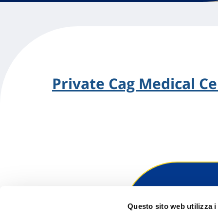
Private Cag Medical C
Hai bi
Questo sito web utilizza i
Trova l'A