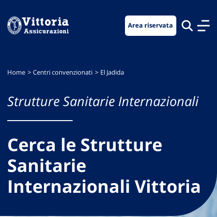
Vai
Vai
Vai
al
al
al
Area riservata
menu
contenuto
footer
di
principale
navigazione
Home
Centri convenzionati
El Jadida
Strutture Sanitarie Internazionali
Cerca le Strutture
Sanitarie
Internazionali Vittoria