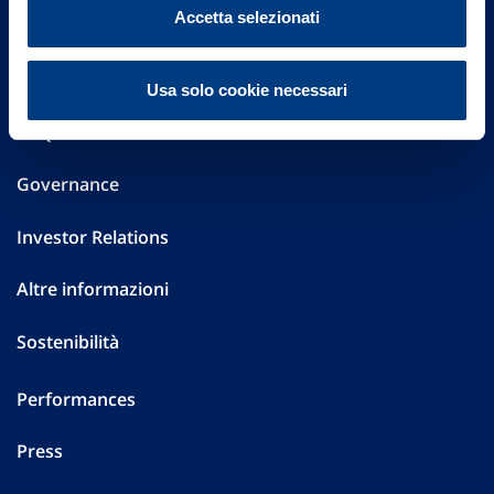
Vittoria Assicurazioni S.p.A.
Accetta selezionati
Via Ignazio Gardella, 2
20149 Milano
Part. IVA 01329510158
Usa solo cookie necessari
FAQ
Governance
Investor Relations
Altre informazioni
Sostenibilità
Performances
Press