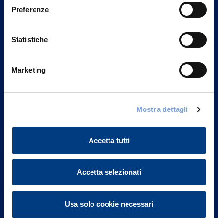
Preferenze
Statistiche
Marketing
Mostra dettagli
Vittoria Assicurazioni S.p.A.
Via Ignazio Gardella, 2
20149 Milano
Accetta tutti
Part. IVA 01329510158
FAQ
Accetta selezionati
Governance
Usa solo cookie necessari
Investor Relations