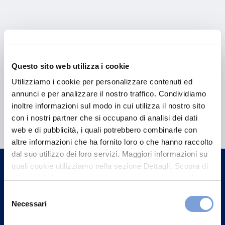
Questo sito web utilizza i cookie
Utilizziamo i cookie per personalizzare contenuti ed
annunci e per analizzare il nostro traffico. Condividiamo
Hai bisogno di
inoltre informazioni sul modo in cui utilizza il nostro sito
con i nostri partner che si occupano di analisi dei dati
informazioni?
web e di pubblicità, i quali potrebbero combinarle con
Trova l'Agenzia più vicina a te e parla con
altre informazioni che ha fornito loro o che hanno raccolto
dal suo utilizzo dei loro servizi. Maggiori informazioni su
un nostro Agente.
quali cookie utilizziamo nella sezione Dettagli. Scopra di
più su chi siamo, come può contattarci e come trattiamo i
Contattaci
dati personali nella nostra Informativa sulla privacy che
Selezione
può trovare nel footer del sito nella sezione "Informativa
Necessari
del
Privacy del sito".
consenso