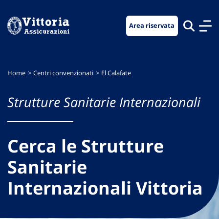
Vai
Vai
Vai
al
al
al
Area riservata
menu
contenuto
footer
di
principale
navigazione
Home
Centri convenzionati
El Calafate
Strutture Sanitarie Internazionali
Cerca le Strutture
Sanitarie
Internazionali Vittoria