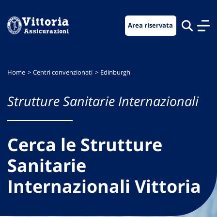
Vai
Vai
Vai
al
al
al
Area riservata
menu
contenuto
footer
di
principale
navigazione
Home
Centri convenzionati
Edinburgh
Strutture Sanitarie Internazionali
Cerca le Strutture
Sanitarie
Internazionali Vittoria