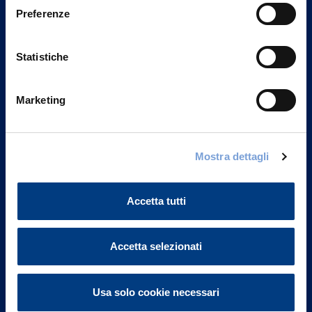
Preferenze
Statistiche
Marketing
Mostra dettagli
Vittoria Assicurazioni S.p.A.
Via Ignazio Gardella, 2
20149 Milano
Accetta tutti
Part. IVA 01329510158
FAQ
Accetta selezionati
Governance
Usa solo cookie necessari
Investor Relations