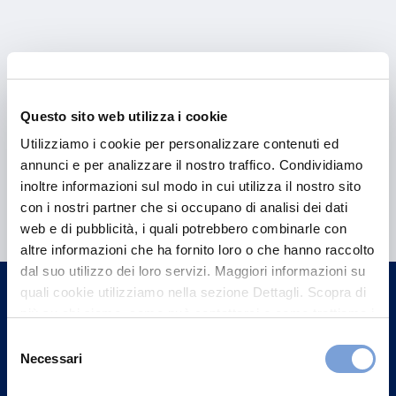
Questo sito web utilizza i cookie
Utilizziamo i cookie per personalizzare contenuti ed
annunci e per analizzare il nostro traffico. Condividiamo
Hai bisogno di
inoltre informazioni sul modo in cui utilizza il nostro sito
con i nostri partner che si occupano di analisi dei dati
informazioni?
web e di pubblicità, i quali potrebbero combinarle con
Trova l'Agenzia più vicina a te e parla con
altre informazioni che ha fornito loro o che hanno raccolto
dal suo utilizzo dei loro servizi. Maggiori informazioni su
un nostro Agente.
quali cookie utilizziamo nella sezione Dettagli. Scopra di
più su chi siamo, come può contattarci e come trattiamo i
Contattaci
dati personali nella nostra Informativa sulla privacy che
Selezione
può trovare nel footer del sito nella sezione "Informativa
Necessari
del
Privacy del sito".
consenso