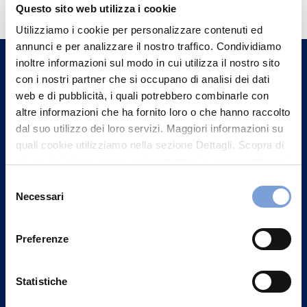
informazioni?
Questo sito web utilizza i cookie
Trova l'Agenzia più vicina a te e parla con
Utilizziamo i cookie per personalizzare contenuti ed
annunci e per analizzare il nostro traffico. Condividiamo
un nostro Agente.
inoltre informazioni sul modo in cui utilizza il nostro sito
con i nostri partner che si occupano di analisi dei dati
Contattaci
web e di pubblicità, i quali potrebbero combinarle con
altre informazioni che ha fornito loro o che hanno raccolto
dal suo utilizzo dei loro servizi. Maggiori informazioni su
quali cookie utilizziamo nella sezione Dettagli. Scopra di
più su chi siamo, come può contattarci e come trattiamo i
dati personali nella nostra Informativa sulla privacy che
Selezione
può trovare nel footer del sito nella sezione "Informativa
Necessari
del
Privacy del sito".
consenso
Preferenze
Statistiche
Vittoria Assicurazioni S.p.A.