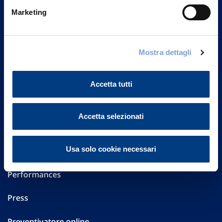
Via Ignazio Gardella, 2
Marketing
20149 Milano
Part. IVA 01329510158
Mostra dettagli
FAQ
Governance
Accetta tutti
Investor Relations
Accetta selezionati
Altre informazioni
Sostenibilità
Usa solo cookie necessari
Performances
Press
Preventivatore online