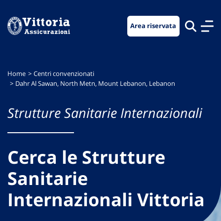
Vai
Vai
Vai
al
al
al
Area riservata
menu
contenuto
footer
di
principale
navigazione
Home
Centri convenzionati
Dahr Al Sawan, North Metn, Mount Lebanon, Lebanon
Strutture Sanitarie Internazionali
Cerca le Strutture
Sanitarie
Internazionali Vittoria