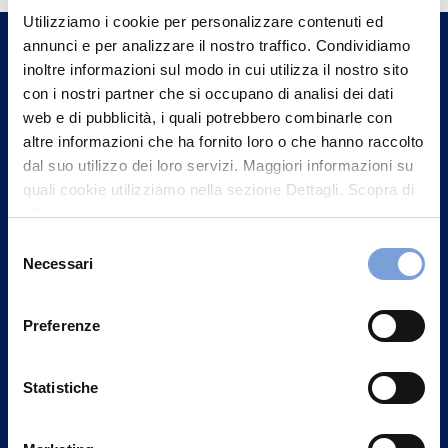
Utilizziamo i cookie per personalizzare contenuti ed
un nostro Agente.
annunci e per analizzare il nostro traffico. Condividiamo
inoltre informazioni sul modo in cui utilizza il nostro sito
Contattaci
con i nostri partner che si occupano di analisi dei dati
web e di pubblicità, i quali potrebbero combinarle con
altre informazioni che ha fornito loro o che hanno raccolto
dal suo utilizzo dei loro servizi. Maggiori informazioni su
quali cookie utilizziamo nella sezione Dettagli. Scopra di
più su chi siamo, come può contattarci e come trattiamo i
dati personali nella nostra Informativa sulla privacy che
Selezione
può trovare nel footer del sito nella sezione "Informativa
Necessari
del
Privacy del sito".
consenso
Preferenze
Statistiche
Vittoria Assicurazioni S.p.A.
Via Ignazio Gardella, 2
20149 Milano