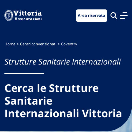
Vai
Vai
Vai
al
al
al
Area riservata
menu
contenuto
footer
di
principale
navigazione
Home
Centri convenzionati
Coventry
Strutture Sanitarie Internazionali
Cerca le Strutture
Sanitarie
Internazionali Vittoria