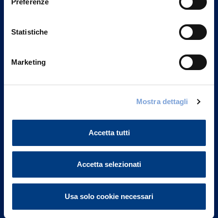
Preferenze
Statistiche
Marketing
Vittoria Assicurazioni S.p.A.
Mostra dettagli
Via Ignazio Gardella, 2
20149 Milano
Part. IVA 01329510158
Accetta tutti
FAQ
Accetta selezionati
Governance
Usa solo cookie necessari
Investor Relations