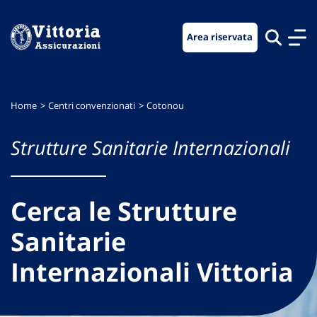
Vai
Vai
Vai
al
al
al
Area riservata
menu
contenuto
footer
di
principale
navigazione
Home
Centri convenzionati
Cotonou
Strutture Sanitarie Internazionali
Cerca le Strutture
Sanitarie
Internazionali Vittoria