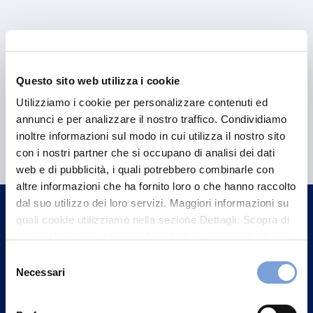
Questo sito web utilizza i cookie
Utilizziamo i cookie per personalizzare contenuti ed
annunci e per analizzare il nostro traffico. Condividiamo
Hai bisogno di
inoltre informazioni sul modo in cui utilizza il nostro sito
informazioni?
con i nostri partner che si occupano di analisi dei dati
web e di pubblicità, i quali potrebbero combinarle con
Trova l'Agenzia più vicina a te e parla con
altre informazioni che ha fornito loro o che hanno raccolto
un nostro Agente.
dal suo utilizzo dei loro servizi. Maggiori informazioni su
quali cookie utilizziamo nella sezione Dettagli. Scopra di
Contattaci
più su chi siamo, come può contattarci e come trattiamo i
dati personali nella nostra Informativa sulla privacy che
Selezione
può trovare nel footer del sito nella sezione "Informativa
Necessari
del
Privacy del sito".
consenso