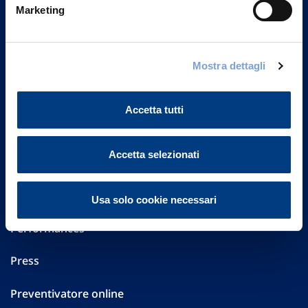
Marketing
20149 Milano
Part. IVA 01329510158
FAQ
Mostra dettagli
Governance
Accetta tutti
Investor Relations
Accetta selezionati
Altre informazioni
Sostenibilità
Usa solo cookie necessari
Performances
Press
Preventivatore online