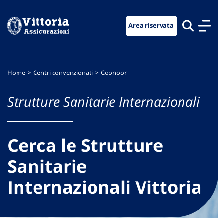
Vai
Vai
Vai
al
al
al
Area riservata
menu
contenuto
footer
di
principale
navigazione
Home
Centri convenzionati
Coonoor
Strutture Sanitarie Internazionali
Cerca le Strutture
Sanitarie
Internazionali Vittoria