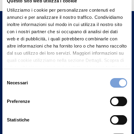
Questo sito web utilizza i cookie
Trova l'Agenzia più vicina a te e parla con
Utilizziamo i cookie per personalizzare contenuti ed
un nostro Agente.
annunci e per analizzare il nostro traffico. Condividiamo
inoltre informazioni sul modo in cui utilizza il nostro sito
Contattaci
con i nostri partner che si occupano di analisi dei dati
web e di pubblicità, i quali potrebbero combinarle con
altre informazioni che ha fornito loro o che hanno raccolto
dal suo utilizzo dei loro servizi. Maggiori informazioni su
quali cookie utilizziamo nella sezione Dettagli. Scopra di
più su chi siamo, come può contattarci e come trattiamo i
dati personali nella nostra Informativa sulla privacy che
Selezione
può trovare nel footer del sito nella sezione "Informativa
Necessari
del
Privacy del sito".
consenso
Preferenze
Statistiche
Vittoria Assicurazioni S.p.A.
Via Ignazio Gardella, 2