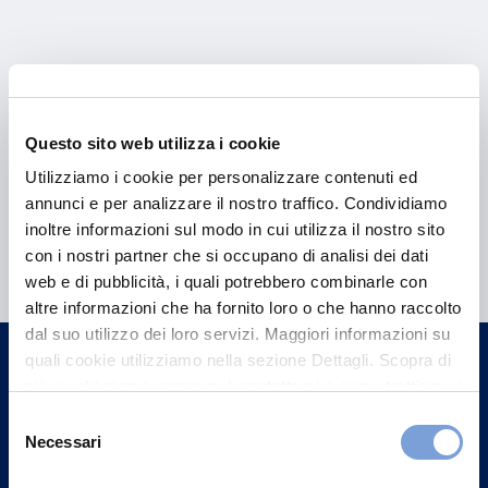
Questo sito web utilizza i cookie
Utilizziamo i cookie per personalizzare contenuti ed
annunci e per analizzare il nostro traffico. Condividiamo
Hai bisogno di
inoltre informazioni sul modo in cui utilizza il nostro sito
con i nostri partner che si occupano di analisi dei dati
informazioni?
web e di pubblicità, i quali potrebbero combinarle con
Trova l'Agenzia più vicina a te e parla con
altre informazioni che ha fornito loro o che hanno raccolto
dal suo utilizzo dei loro servizi. Maggiori informazioni su
un nostro Agente.
quali cookie utilizziamo nella sezione Dettagli. Scopra di
più su chi siamo, come può contattarci e come trattiamo i
Contattaci
dati personali nella nostra Informativa sulla privacy che
Selezione
può trovare nel footer del sito nella sezione "Informativa
Necessari
del
Privacy del sito".
consenso