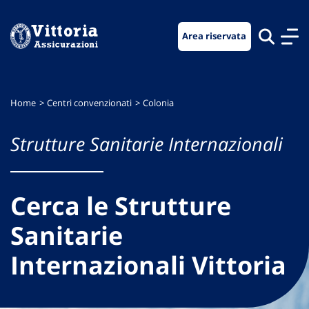
Vai
Vai
Vai
al
al
al
Area riservata
menu
contenuto
footer
di
principale
navigazione
Home
Centri convenzionati
Colonia
Strutture Sanitarie Internazionali
Cerca le Strutture
Sanitarie
Internazionali Vittoria