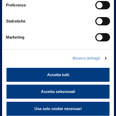
Preferenze
Statistiche
Marketing
Mostra dettagli
Vittoria Assicurazioni S.p.A.
Via Ignazio Gardella, 2
20149 Milano
Accetta tutti
Part. IVA 01329510158
FAQ
Accetta selezionati
Governance
Usa solo cookie necessari
Investor Relations