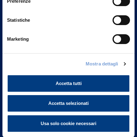
Preferenze
Statistiche
Marketing
Vittoria Assicurazioni S.p.A.
Mostra dettagli
Via Ignazio Gardella, 2
20149 Milano
Part. IVA 01329510158
Accetta tutti
FAQ
Accetta selezionati
Governance
Usa solo cookie necessari
Investor Relations