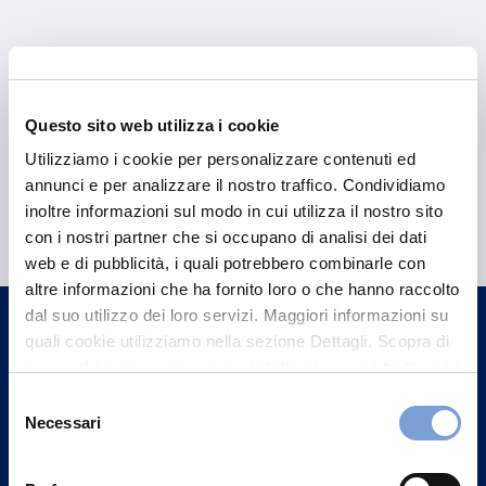
Questo sito web utilizza i cookie
Utilizziamo i cookie per personalizzare contenuti ed
annunci e per analizzare il nostro traffico. Condividiamo
Hai bisogno di
inoltre informazioni sul modo in cui utilizza il nostro sito
informazioni?
con i nostri partner che si occupano di analisi dei dati
web e di pubblicità, i quali potrebbero combinarle con
Trova l'Agenzia più vicina a te e parla con
altre informazioni che ha fornito loro o che hanno raccolto
un nostro Agente.
dal suo utilizzo dei loro servizi. Maggiori informazioni su
quali cookie utilizziamo nella sezione Dettagli. Scopra di
Contattaci
più su chi siamo, come può contattarci e come trattiamo i
dati personali nella nostra Informativa sulla privacy che
Selezione
può trovare nel footer del sito nella sezione "Informativa
Necessari
del
Privacy del sito".
consenso