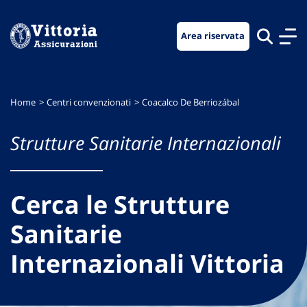
Vai
Vai
Vai
al
al
al
Area riservata
menu
contenuto
footer
di
principale
navigazione
Home
Centri convenzionati
Coacalco De Berriozábal
Strutture Sanitarie Internazionali
Cerca le Strutture
Sanitarie
Internazionali Vittoria