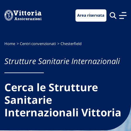
Vai
Vai
Vai
al
al
al
Area riservata
menu
contenuto
footer
di
principale
navigazione
Home
Centri convenzionati
Chesterfield
Strutture Sanitarie Internazionali
Cerca le Strutture
Sanitarie
Internazionali Vittoria