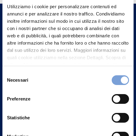
Utilizziamo i cookie per personalizzare contenuti ed
un nostro Agente.
annunci e per analizzare il nostro traffico. Condividiamo
inoltre informazioni sul modo in cui utilizza il nostro sito
Contattaci
con i nostri partner che si occupano di analisi dei dati
web e di pubblicità, i quali potrebbero combinarle con
altre informazioni che ha fornito loro o che hanno raccolto
dal suo utilizzo dei loro servizi. Maggiori informazioni su
quali cookie utilizziamo nella sezione Dettagli. Scopra di
più su chi siamo, come può contattarci e come trattiamo i
dati personali nella nostra Informativa sulla privacy che
Selezione
può trovare nel footer del sito nella sezione "Informativa
Necessari
del
Privacy del sito".
consenso
Preferenze
Statistiche
Vittoria Assicurazioni S.p.A.
Via Ignazio Gardella, 2
20149 Milano