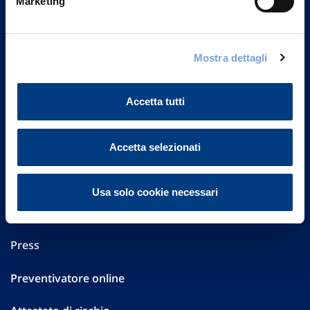
Marketing
Part. IVA 01329510158
FAQ
Mostra dettagli
Governance
Accetta tutti
Investor Relations
Altre informazioni
Accetta selezionati
Sostenibilità
Usa solo cookie necessari
Performances
Press
Preventivatore online