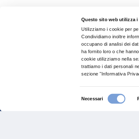
Questo sito web utilizza i
Hai bi
Utilizziamo i cookie per pe
Condividiamo inoltre informa
Trova l'A
occupano di analisi dei dat
nostro Ag
ha fornito loro o che hanno
cookie utilizziamo nella s
trattiamo i dati personali n
sezione "Informativa Privac
Selezione
Necessari
del
consenso
FAQ
Gove