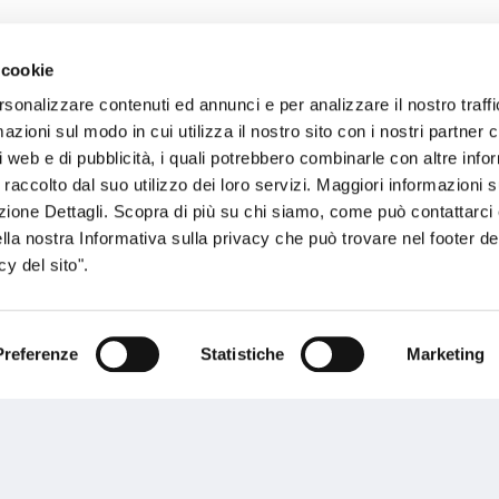
 cookie
sogno di informazioni?
rsonalizzare contenuti ed annunci e per analizzare il nostro traffi
zioni sul modo in cui utilizza il nostro sito con i nostri partner c
genzia più vicina a te e parla con un
C
i web e di pubblicità, i quali potrebbero combinarle con altre inf
ente.
 raccolto dal suo utilizzo dei loro servizi. Maggiori informazioni s
ezione Dettagli. Scopra di più su chi siamo, come può contattarc
ella nostra Informativa sulla privacy che può trovare nel footer del
y del sito".
Preferenze
Statistiche
Marketing
Performances
rnance
Press