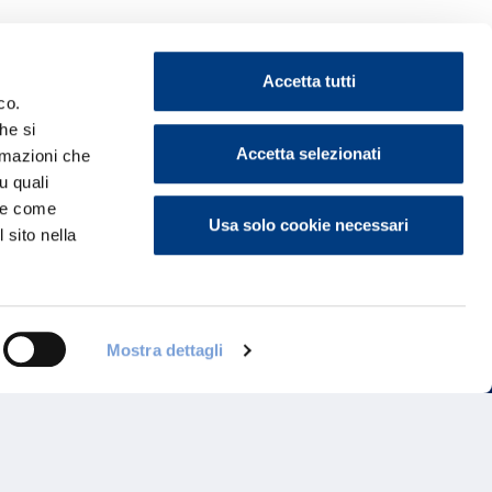
Accetta tutti
co.
he si
ontattaci
Accetta selezionati
ormazioni che
u quali
i e come
Usa solo cookie necessari
 sito nella
Mostra dettagli
Programma di Fidelizzazione
Reclami