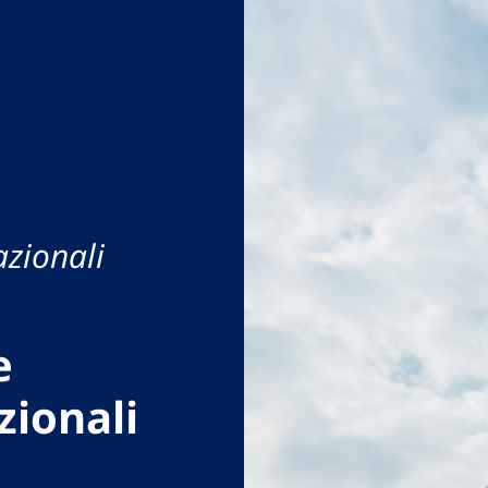
azionali
e
zionali