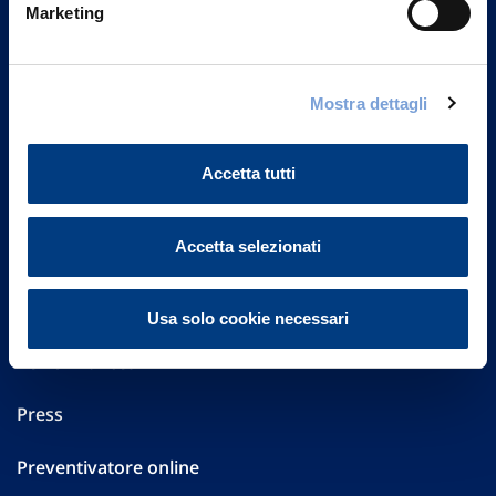
20149 Milano
Marketing
Part. IVA 01329510158
FAQ
Mostra dettagli
Governance
Accetta tutti
Investor Relations
Accetta selezionati
Altre informazioni
Sostenibilità
Usa solo cookie necessari
Performances
Press
Preventivatore online