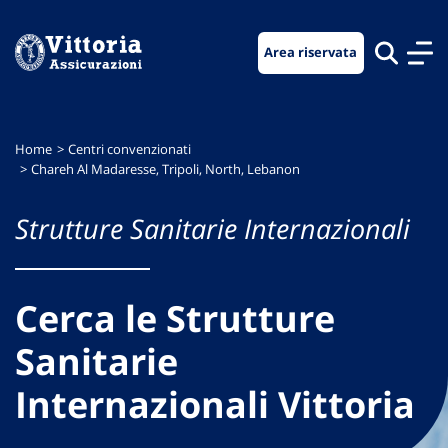
Vai
Vai
Vai
al
al
al
Area riservata
menu
contenuto
footer
di
principale
navigazione
Home
Centri convenzionati
Chareh Al Madaresse, Tripoli, North, Lebanon
Strutture Sanitarie Internazionali
Cerca le Strutture
Sanitarie
Internazionali Vittoria