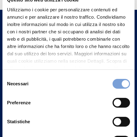
Trova l'Agenzia più vicina a te e parla con
Utilizziamo i cookie per personalizzare contenuti ed
un nostro Agente.
annunci e per analizzare il nostro traffico. Condividiamo
inoltre informazioni sul modo in cui utilizza il nostro sito
Contattaci
con i nostri partner che si occupano di analisi dei dati
web e di pubblicità, i quali potrebbero combinarle con
altre informazioni che ha fornito loro o che hanno raccolto
dal suo utilizzo dei loro servizi. Maggiori informazioni su
quali cookie utilizziamo nella sezione Dettagli. Scopra di
più su chi siamo, come può contattarci e come trattiamo i
dati personali nella nostra Informativa sulla privacy che
Selezione
può trovare nel footer del sito nella sezione "Informativa
Necessari
del
Privacy del sito".
consenso
Preferenze
Statistiche
Vittoria Assicurazioni S.p.A.
Via Ignazio Gardella, 2