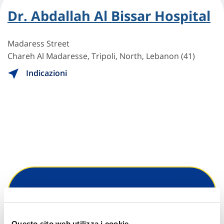
Dr. Abdallah Al Bissar Hospital
Madaress Street
Chareh Al Madaresse, Tripoli, North, Lebanon (41)
Indicazioni
Hai bisogno di
informazioni?
Questo sito web utilizza i cookie