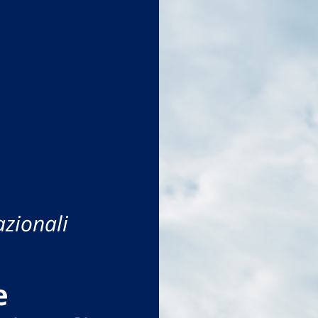
azionali
e