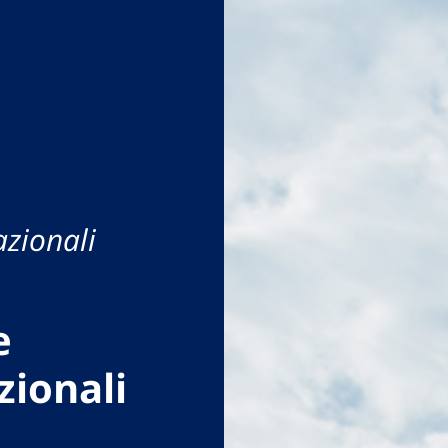
azionali
e
zionali