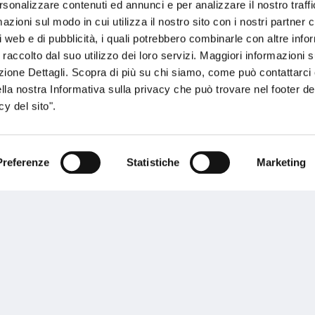
rsonalizzare contenuti ed annunci e per analizzare il nostro traffi
ente.
zioni sul modo in cui utilizza il nostro sito con i nostri partner c
i web e di pubblicità, i quali potrebbero combinarle con altre inf
 raccolto dal suo utilizzo dei loro servizi. Maggiori informazioni s
ezione Dettagli. Scopra di più su chi siamo, come può contattarc
ella nostra Informativa sulla privacy che può trovare nel footer del
y del sito".
Performances
Preferenze
Statistiche
Marketing
rnance
Press
tor Relations
Preventivatore online
 informazioni
Attestato di rischio
ibilità
Assistenza clienti