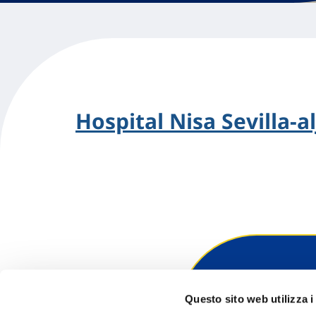
Hospital Nisa Sevilla-a
Hai bi
Questo sito web utilizza i
Trova l'A