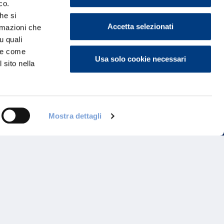
co.
he si
Accetta selezionati
ormazioni che
u quali
i e come
Usa solo cookie necessari
 sito nella
Programma di Fidelizzazione
Mostra dettagli
Reclami
Inadempimenti AAS
Parità di trattamento
Prodotti Partner e Specialisti