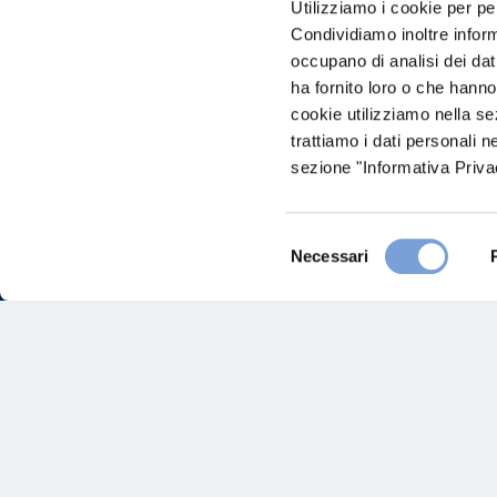
Utilizziamo i cookie per pe
nostro Ag
Condividiamo inoltre informa
occupano di analisi dei dat
ha fornito loro o che hanno
cookie utilizziamo nella s
trattiamo i dati personali n
sezione "Informativa Privac
Selezione
FAQ
Necessari
del
consenso
Gove
Vittoria Assicurazioni S.p.A.
Via Ignazio Gardella, 2
Inves
20149 Milano
Part. IVA 01329510158
Altre
Sosten