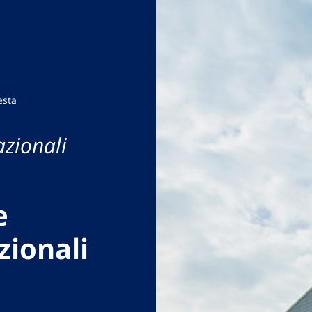
esta
azionali
e
zionali