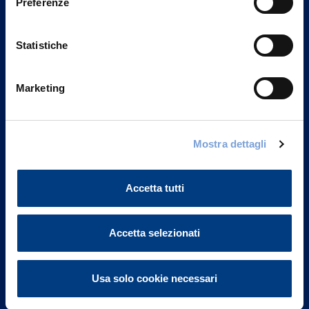
Preferenze
Statistiche
Marketing
Vittoria Assicurazioni S.p.A.
Mostra dettagli
Via Ignazio Gardella, 2
20149 Milano
Part. IVA 01329510158
Accetta tutti
FAQ
Accetta selezionati
Governance
Usa solo cookie necessari
Investor Relations