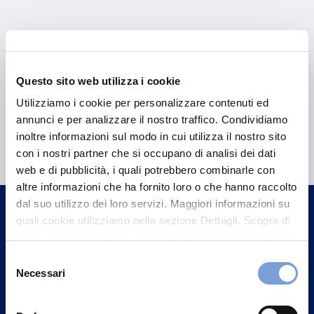
Questo sito web utilizza i cookie
Utilizziamo i cookie per personalizzare contenuti ed
annunci e per analizzare il nostro traffico. Condividiamo
Hai bisogno di
inoltre informazioni sul modo in cui utilizza il nostro sito
informazioni?
con i nostri partner che si occupano di analisi dei dati
web e di pubblicità, i quali potrebbero combinarle con
Trova l'Agenzia più vicina a te e parla con
altre informazioni che ha fornito loro o che hanno raccolto
un nostro Agente.
dal suo utilizzo dei loro servizi. Maggiori informazioni su
quali cookie utilizziamo nella sezione Dettagli. Scopra di
Contattaci
più su chi siamo, come può contattarci e come trattiamo i
dati personali nella nostra Informativa sulla privacy che
Selezione
può trovare nel footer del sito nella sezione "Informativa
Necessari
del
Privacy del sito".
consenso