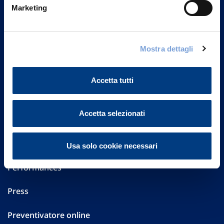
Marketing
20149 Milano
Part. IVA 01329510158
FAQ
Mostra dettagli
Governance
Accetta tutti
Investor Relations
Accetta selezionati
Altre informazioni
Sostenibilità
Usa solo cookie necessari
Performances
Press
Preventivatore online