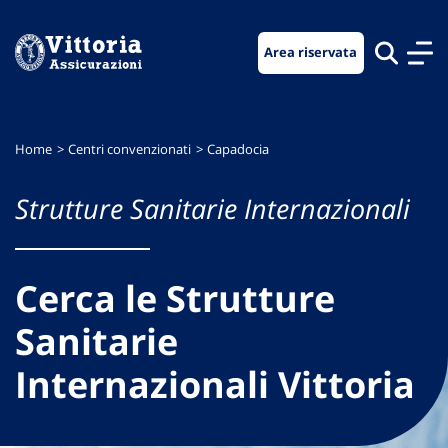
Vai
Vai
Vai
al
al
al
Area riservata
menu
contenuto
footer
di
principale
navigazione
Home
Centri convenzionati
Capadocia
Strutture Sanitarie Internazionali
Cerca le Strutture
Sanitarie
Internazionali Vittoria