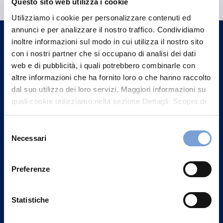
Questo sito web utilizza i cookie
Trova l'Agenzia più vicina a te e parla con
Utilizziamo i cookie per personalizzare contenuti ed
un nostro Agente.
annunci e per analizzare il nostro traffico. Condividiamo
inoltre informazioni sul modo in cui utilizza il nostro sito
con i nostri partner che si occupano di analisi dei dati
Contattaci
web e di pubblicità, i quali potrebbero combinarle con
altre informazioni che ha fornito loro o che hanno raccolto
dal suo utilizzo dei loro servizi. Maggiori informazioni su
quali cookie utilizziamo nella sezione Dettagli. Scopra di
più su chi siamo, come può contattarci e come trattiamo i
dati personali nella nostra Informativa sulla privacy che
Selezione
può trovare nel footer del sito nella sezione "Informativa
Necessari
del
Privacy del sito".
consenso
Preferenze
Statistiche
Vittoria Assicurazioni S.p.A.
Via Ignazio Gardella, 2