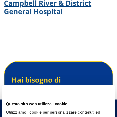
Campbell River & District
General Hospital
Hai bisogno di
informazioni?
Trova l'Agenzia più vicina a te e parla con
un nostro Agente.
Questo sito web utilizza i cookie
Utilizziamo i cookie per personalizzare contenuti ed