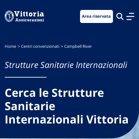
Vai
Vai
Vai
al
al
al
Area riservata
menu
contenuto
footer
di
principale
navigazione
Home
Centri convenzionati
Campbell River
Strutture Sanitarie Internazionali
Cerca le Strutture
Sanitarie
Internazionali Vittoria