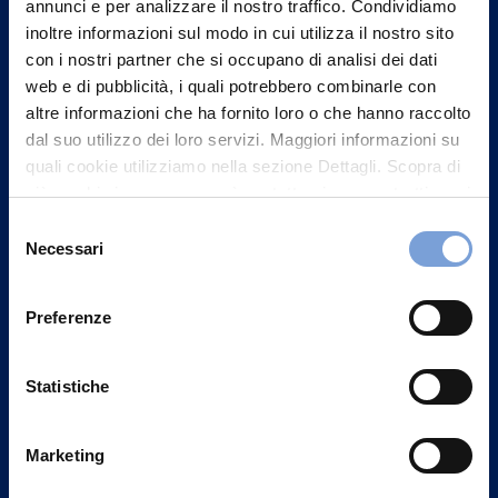
Contattaci
annunci e per analizzare il nostro traffico. Condividiamo
inoltre informazioni sul modo in cui utilizza il nostro sito
con i nostri partner che si occupano di analisi dei dati
web e di pubblicità, i quali potrebbero combinarle con
altre informazioni che ha fornito loro o che hanno raccolto
dal suo utilizzo dei loro servizi. Maggiori informazioni su
quali cookie utilizziamo nella sezione Dettagli. Scopra di
più su chi siamo, come può contattarci e come trattiamo i
dati personali nella nostra Informativa sulla privacy che
Selezione
può trovare nel footer del sito nella sezione "Informativa
Necessari
del
Privacy del sito".
consenso
Preferenze
Vittoria Assicurazioni S.p.A.
Via Ignazio Gardella, 2
Statistiche
20149 Milano
Part. IVA 01329510158
Marketing
FAQ