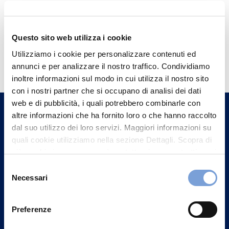
Questo sito web utilizza i cookie
Hai bisogno di
Utilizziamo i cookie per personalizzare contenuti ed
informazioni?
annunci e per analizzare il nostro traffico. Condividiamo
inoltre informazioni sul modo in cui utilizza il nostro sito
Trova l'Agenzia più vicina a te e parla con
con i nostri partner che si occupano di analisi dei dati
un nostro Agente.
web e di pubblicità, i quali potrebbero combinarle con
altre informazioni che ha fornito loro o che hanno raccolto
Contattaci
dal suo utilizzo dei loro servizi. Maggiori informazioni su
quali cookie utilizziamo nella sezione Dettagli. Scopra di
più su chi siamo, come può contattarci e come trattiamo i
dati personali nella nostra Informativa sulla privacy che
Selezione
può trovare nel footer del sito nella sezione "Informativa
Necessari
del
Privacy del sito".
consenso
Preferenze