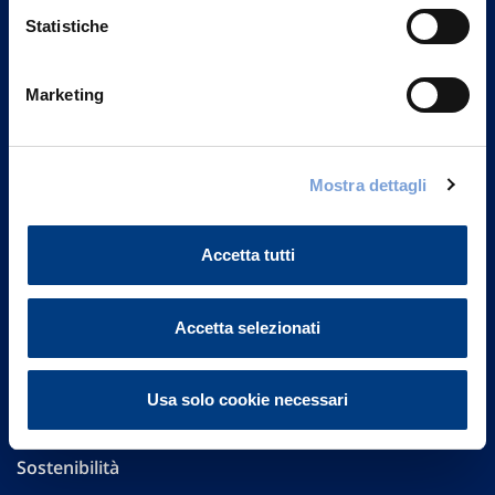
Statistiche
Marketing
Vittoria Assicurazioni S.p.A.
Via Ignazio Gardella, 2
20149 Milano
Mostra dettagli
Part. IVA 01329510158
FAQ
Accetta tutti
Governance
Accetta selezionati
Investor Relations
Usa solo cookie necessari
Altre informazioni
Sostenibilità