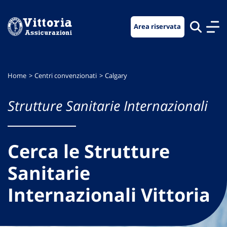
Vai
Vai
Vai
al
al
al
Area riservata
menu
contenuto
footer
di
principale
navigazione
Home
Centri convenzionati
Calgary
Strutture Sanitarie Internazionali
Cerca le Strutture
Sanitarie
Internazionali Vittoria