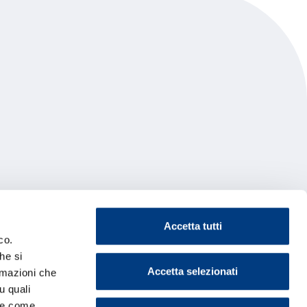
Accetta tutti
co.
he si
Accetta selezionati
ormazioni che
u quali
i e come