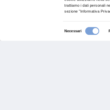
Maternidad San Gerar
trattiamo i dati personali n
sezione "Informativa Privac
Nainari, 1155
Cajeme (19)
Indicazioni
Selezione
Necessari
del
consenso
Hai bi
Trova l'A
nostro Ag