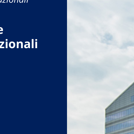
e
zionali