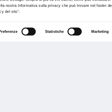
do
ella nostra Informativa sulla privacy che può trovare nel footer del
y del sito".
Preferenze
Statistiche
Marketing
sogno di informazioni?
genzia più vicina a te e parla con un
C
ente.