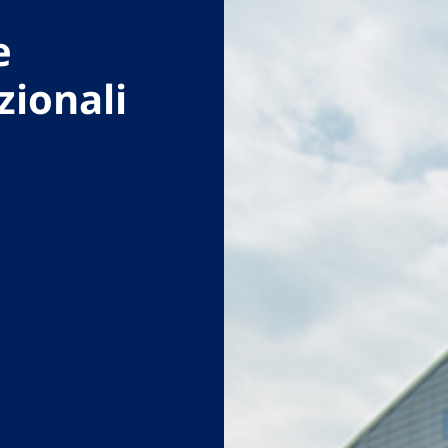
e
zionali