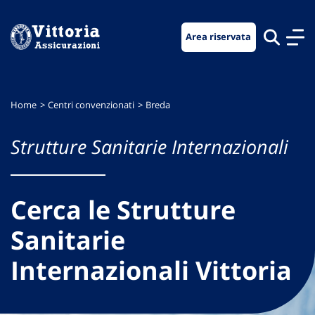
Vai
Vai
Vai
al
al
al
Area riservata
menu
contenuto
footer
di
principale
navigazione
Home
Centri convenzionati
Breda
Strutture Sanitarie Internazionali
Cerca le Strutture
Sanitarie
Internazionali Vittoria