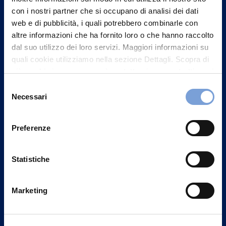
con i nostri partner che si occupano di analisi dei dati
web e di pubblicità, i quali potrebbero combinarle con
altre informazioni che ha fornito loro o che hanno raccolto
dal suo utilizzo dei loro servizi. Maggiori informazioni su
quali cookie utilizziamo nella sezione Dettagli. Scopra di
più su chi siamo, come può contattarci e come trattiamo i
dati personali nella nostra Informativa sulla privacy che
Selezione
può trovare nel footer del sito nella sezione "Informativa
Necessari
del
Privacy del sito".
consenso
Vittoria Assicurazioni S.p.A.
Preferenze
Via Ignazio Gardella, 2
20149 Milano
Statistiche
Part. IVA 01329510158
FAQ
Marketing
Governance