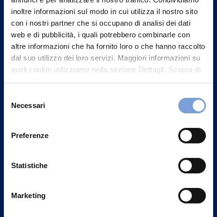
inoltre informazioni sul modo in cui utilizza il nostro sito
con i nostri partner che si occupano di analisi dei dati
web e di pubblicità, i quali potrebbero combinarle con
altre informazioni che ha fornito loro o che hanno raccolto
dal suo utilizzo dei loro servizi. Maggiori informazioni su
quali cookie utilizziamo nella sezione Dettagli. Scopra di
più su chi siamo, come può contattarci e come trattiamo i
dati personali nella nostra Informativa sulla privacy che
Selezione
può trovare nel footer del sito nella sezione "Informativa
Necessari
del
Privacy del sito".
consenso
Preferenze
Vittoria Assicurazioni S.p.A.
Via Ignazio Gardella, 2
Statistiche
20149 Milano
Part. IVA 01329510158
Marketing
FAQ