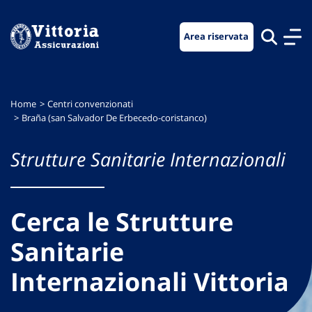
Vai
Vai
Vai
al
al
al
Area riservata
menu
contenuto
footer
di
principale
navigazione
Home
Centri convenzionati
Braña (san Salvador De Erbecedo-coristanco)
Strutture Sanitarie Internazionali
Cerca le Strutture
Sanitarie
Internazionali Vittoria