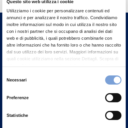
informazioni?
Questo sito web utilizza i cookie
Trova l'Agenzia più vicina a te e parla con
Utilizziamo i cookie per personalizzare contenuti ed
un nostro Agente.
annunci e per analizzare il nostro traffico. Condividiamo
inoltre informazioni sul modo in cui utilizza il nostro sito
con i nostri partner che si occupano di analisi dei dati
Contattaci
web e di pubblicità, i quali potrebbero combinarle con
altre informazioni che ha fornito loro o che hanno raccolto
dal suo utilizzo dei loro servizi. Maggiori informazioni su
quali cookie utilizziamo nella sezione Dettagli. Scopra di
più su chi siamo, come può contattarci e come trattiamo i
dati personali nella nostra Informativa sulla privacy che
Selezione
può trovare nel footer del sito nella sezione "Informativa
Necessari
del
Privacy del sito".
consenso
Preferenze
Statistiche
Vittoria Assicurazioni S.p.A.