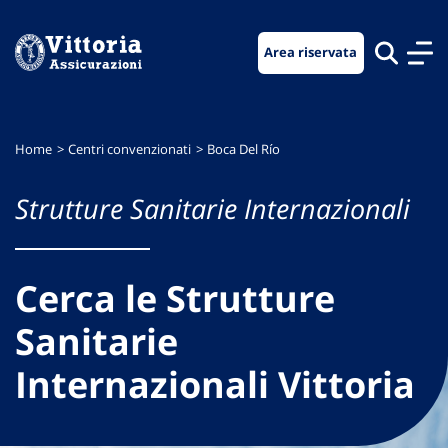
Vai
Vai
Vai
al
al
al
Area riservata
menu
contenuto
footer
di
principale
navigazione
Home
Centri convenzionati
Boca Del Río
Strutture Sanitarie Internazionali
Cerca le Strutture
Sanitarie
Internazionali Vittoria