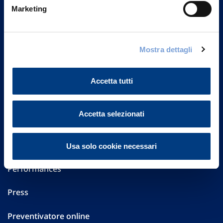
Via Ignazio Gardella, 2
Marketing
20149 Milano
Part. IVA 01329510158
FAQ
Mostra dettagli
Governance
Accetta tutti
Investor Relations
Accetta selezionati
Altre informazioni
Sostenibilità
Usa solo cookie necessari
Performances
Press
Preventivatore online