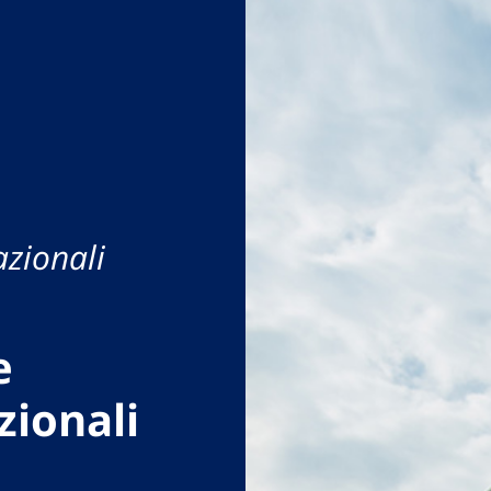
azionali
e
zionali