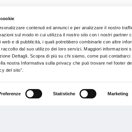
 cookie
sogno di informazioni?
rsonalizzare contenuti ed annunci e per analizzare il nostro traffi
zioni sul modo in cui utilizza il nostro sito con i nostri partner c
genzia più vicina a te e parla con un
C
i web e di pubblicità, i quali potrebbero combinarle con altre inf
ente.
 raccolto dal suo utilizzo dei loro servizi. Maggiori informazioni s
ezione Dettagli. Scopra di più su chi siamo, come può contattarc
ella nostra Informativa sulla privacy che può trovare nel footer del
y del sito".
Preferenze
Statistiche
Marketing
Performances
rnance
Press