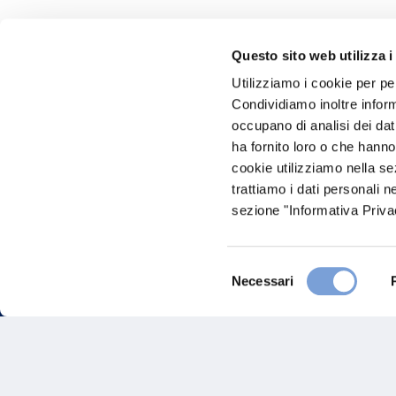
Questo sito web utilizza i
Hai bi
Utilizziamo i cookie per pe
Condividiamo inoltre informa
Trova l'A
occupano di analisi dei dat
nostro Ag
ha fornito loro o che hanno
cookie utilizziamo nella s
trattiamo i dati personali n
sezione "Informativa Privac
Selezione
Necessari
del
consenso
FAQ
Gove