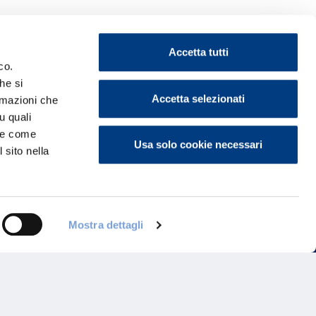
Accetta tutti
co.
he si
ontattaci
Accetta selezionati
ormazioni che
u quali
i e come
Usa solo cookie necessari
 sito nella
Mostra dettagli
Programma di Fidelizzazione
Reclami