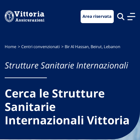
Vai
Vai
Vai
al
al
al
Area riservata
menu
contenuto
footer
di
principale
navigazione
Home
Centri convenzionati
Bir Al Hassan, Beirut, Lebanon
Strutture Sanitarie Internazionali
Cerca le Strutture
Sanitarie
Internazionali Vittoria