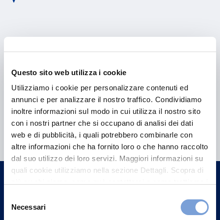
Questo sito web utilizza i cookie
Utilizziamo i cookie per personalizzare contenuti ed
annunci e per analizzare il nostro traffico. Condividiamo
inoltre informazioni sul modo in cui utilizza il nostro sito
Hai bisogno di
con i nostri partner che si occupano di analisi dei dati
informazioni?
web e di pubblicità, i quali potrebbero combinarle con
altre informazioni che ha fornito loro o che hanno raccolto
Trova l'Agenzia più vicina a te e parla con
dal suo utilizzo dei loro servizi. Maggiori informazioni su
un nostro Agente.
quali cookie utilizziamo nella sezione Dettagli. Scopra di
più su chi siamo, come può contattarci e come trattiamo i
dati personali nella nostra Informativa sulla privacy che
Contattaci
Selezione
può trovare nel footer del sito nella sezione "Informativa
Necessari
del
Privacy del sito".