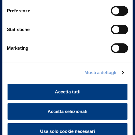
consenso
Preferenze
Statistiche
Marketing
Mostra dettagli
Vittoria Assicurazioni S.p.A.
Via Ignazio Gardella, 2
Accetta tutti
20149 Milano
Part. IVA 01329510158
Accetta selezionati
FAQ
Governance
Usa solo cookie necessari