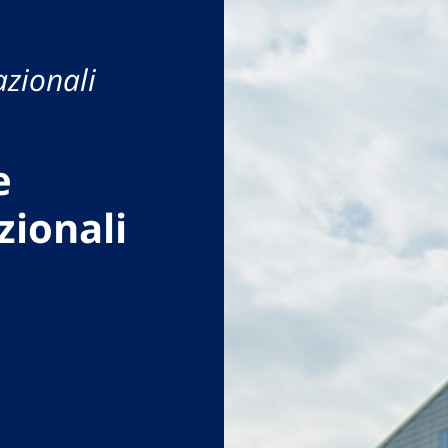
azionali
e
zionali