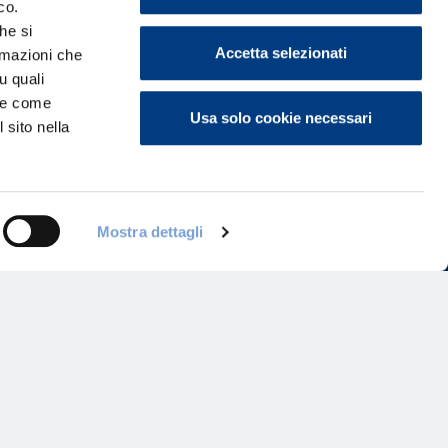
co.
he si
Accetta selezionati
ormazioni che
u quali
i e come
Usa solo cookie necessari
 sito nella
Programma di Fidelizzazione
Mostra dettagli
Reclami
Inadempimenti AAS
Parità di trattamento
Prodotti Partner e Specialisti