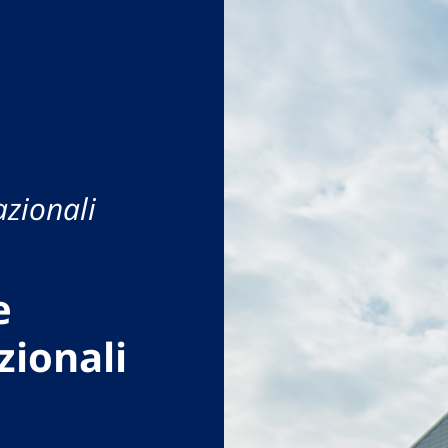
azionali
e
zionali