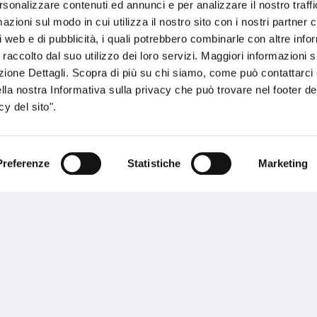
rsonalizzare contenuti ed annunci e per analizzare il nostro traffi
ente.
zioni sul modo in cui utilizza il nostro sito con i nostri partner c
i web e di pubblicità, i quali potrebbero combinarle con altre inf
 raccolto dal suo utilizzo dei loro servizi. Maggiori informazioni s
ezione Dettagli. Scopra di più su chi siamo, come può contattarc
ella nostra Informativa sulla privacy che può trovare nel footer del
y del sito".
Performances
Preferenze
Statistiche
Marketing
rnance
Press
tor Relations
Preventivatore online
 informazioni
Attestato di rischio
ibilità
Assistenza clienti