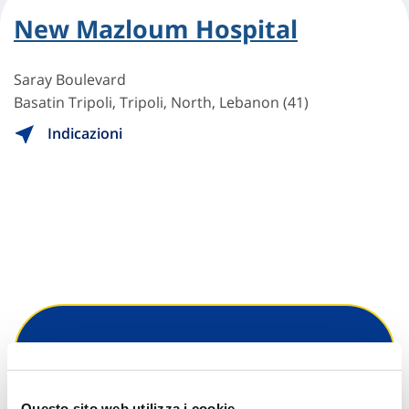
New Mazloum Hospital
Saray Boulevard
Basatin Tripoli, Tripoli, North, Lebanon (41)
Indicazioni
Hai bisogno di
informazioni?
Questo sito web utilizza i cookie