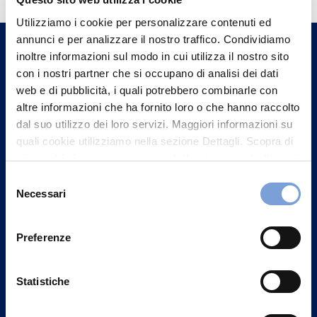
Trova l'Agenzia più vicina a te e parla con
Utilizziamo i cookie per personalizzare contenuti ed
un nostro Agente.
annunci e per analizzare il nostro traffico. Condividiamo
inoltre informazioni sul modo in cui utilizza il nostro sito
Contattaci
con i nostri partner che si occupano di analisi dei dati
web e di pubblicità, i quali potrebbero combinarle con
altre informazioni che ha fornito loro o che hanno raccolto
dal suo utilizzo dei loro servizi. Maggiori informazioni su
quali cookie utilizziamo nella sezione Dettagli. Scopra di
più su chi siamo, come può contattarci e come trattiamo i
dati personali nella nostra Informativa sulla privacy che
Selezione
può trovare nel footer del sito nella sezione "Informativa
Necessari
del
Privacy del sito".
consenso
Preferenze
Statistiche
Vittoria Assicurazioni S.p.A.
Via Ignazio Gardella, 2