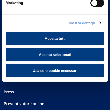
20149 Milano
Marketing
Part. IVA 01329510158
FAQ
Mostra dettagli
Governance
Accetta tutti
Investor Relations
Accetta selezionati
Altre informazioni
Sostenibilità
Usa solo cookie necessari
Performances
Press
Preventivatore online