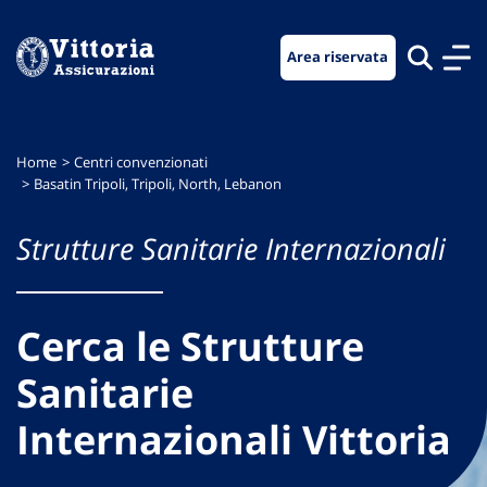
Vai
Vai
Vai
al
al
al
Area riservata
menu
contenuto
footer
di
principale
navigazione
Home
Centri convenzionati
Basatin Tripoli, Tripoli, North, Lebanon
Strutture Sanitarie Internazionali
Cerca le Strutture
Sanitarie
Internazionali Vittoria