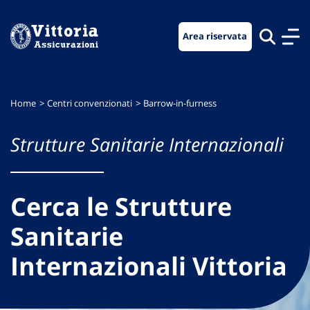
Vai
Vai
Vai
al
al
al
Area riservata
menu
contenuto
footer
di
principale
navigazione
Home
Centri convenzionati
Barrow-in-furness
Strutture Sanitarie Internazionali
Cerca le Strutture
Sanitarie
Internazionali Vittoria