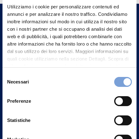
Utilizziamo i cookie per personalizzare contenuti ed
un nostro Agente.
annunci e per analizzare il nostro traffico. Condividiamo
inoltre informazioni sul modo in cui utilizza il nostro sito
Contattaci
con i nostri partner che si occupano di analisi dei dati
web e di pubblicità, i quali potrebbero combinarle con
altre informazioni che ha fornito loro o che hanno raccolto
dal suo utilizzo dei loro servizi. Maggiori informazioni su
quali cookie utilizziamo nella sezione Dettagli. Scopra di
più su chi siamo, come può contattarci e come trattiamo i
dati personali nella nostra Informativa sulla privacy che
Selezione
può trovare nel footer del sito nella sezione "Informativa
Necessari
del
Privacy del sito".
consenso
Preferenze
Statistiche
Vittoria Assicurazioni S.p.A.
Via Ignazio Gardella, 2
20149 Milano