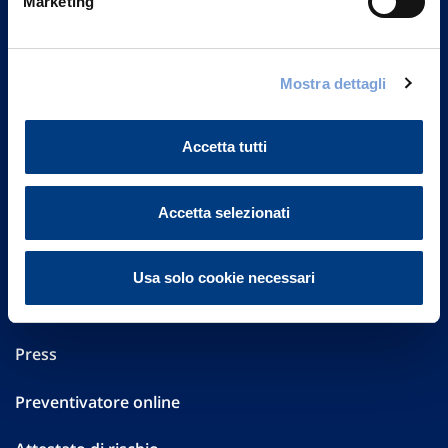
Marketing
Part. IVA 01329510158
FAQ
Mostra dettagli
Governance
Accetta tutti
Investor Relations
Altre informazioni
Accetta selezionati
Sostenibilità
Usa solo cookie necessari
Performances
Press
Preventivatore online