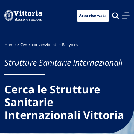
Vai
Vai
Vai
al
al
al
Area riservata
menu
contenuto
footer
di
principale
navigazione
Home
Centri convenzionati
Banyoles
Strutture Sanitarie Internazionali
Cerca le Strutture
Sanitarie
Internazionali Vittoria