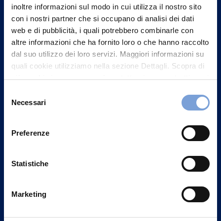
inoltre informazioni sul modo in cui utilizza il nostro sito
con i nostri partner che si occupano di analisi dei dati
web e di pubblicità, i quali potrebbero combinarle con
altre informazioni che ha fornito loro o che hanno raccolto
dal suo utilizzo dei loro servizi. Maggiori informazioni su
quali cookie utilizziamo nella sezione Dettagli. Scopra di
più su chi siamo, come può contattarci e come trattiamo i
dati personali nella nostra Informativa sulla privacy che
Selezione
può trovare nel footer del sito nella sezione "Informativa
Necessari
del
Privacy del sito".
consenso
Preferenze
Vittoria Assicurazioni S.p.A.
Via Ignazio Gardella, 2
20149 Milano
Statistiche
Part. IVA 01329510158
Marketing
FAQ