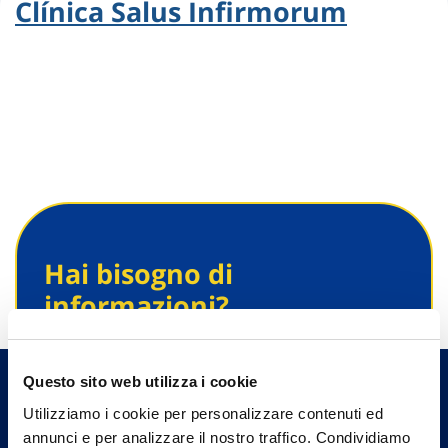
Clínica Salus Infirmorum
Hai bisogno di
informazioni?
Trova l'Agenzia più vicina a te e parla con
un nostro Agente.
Questo sito web utilizza i cookie
Utilizziamo i cookie per personalizzare contenuti ed
Contattaci
annunci e per analizzare il nostro traffico. Condividiamo