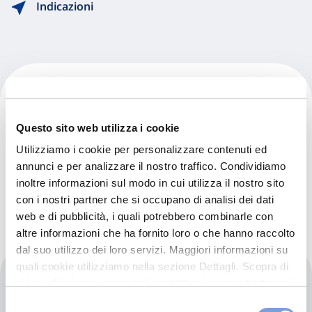
Indicazioni
Minuteclinic - Seasonal
Questo sito web utilizza i cookie
33920 23 Mile Rd, New Baltimore, 48047, Michigan, Usa
Utilizziamo i cookie per personalizzare contenuti ed
Baltimora (1F)
annunci e per analizzare il nostro traffico. Condividiamo
Indicazioni
inoltre informazioni sul modo in cui utilizza il nostro sito
con i nostri partner che si occupano di analisi dei dati
web e di pubblicità, i quali potrebbero combinarle con
altre informazioni che ha fornito loro o che hanno raccolto
dal suo utilizzo dei loro servizi. Maggiori informazioni su
quali cookie utilizziamo nella sezione Dettagli. Scopra di
Minuteclinic - Target
più su chi siamo, come può contattarci e come trattiamo i
dati personali nella nostra Informativa sulla privacy che
Selezione