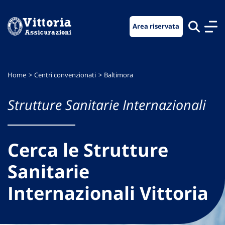
Vai
Vai
Vai
al
al
al
Area riservata
menu
contenuto
footer
di
principale
navigazione
Home
Centri convenzionati
Baltimora
Strutture Sanitarie Internazionali
Cerca le Strutture
Sanitarie
Internazionali Vittoria