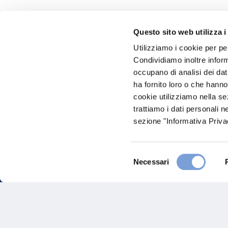
Questo sito web utilizza i
Hai bi
Utilizziamo i cookie per pe
Condividiamo inoltre informa
Trova l'A
occupano di analisi dei dat
nostro Ag
ha fornito loro o che hanno
cookie utilizziamo nella s
trattiamo i dati personali n
sezione "Informativa Privac
Selezione
Necessari
del
consenso
FAQ
Gove