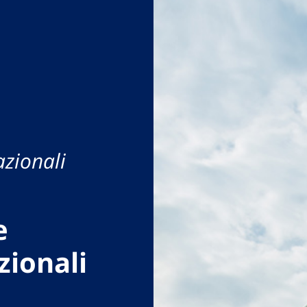
azionali
e
zionali