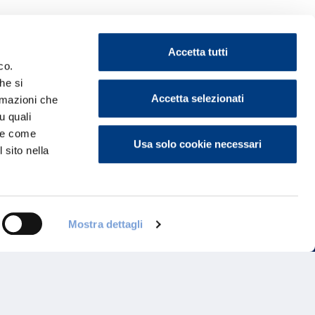
Accetta tutti
co.
he si
ontattaci
Accetta selezionati
ormazioni che
u quali
i e come
Usa solo cookie necessari
 sito nella
Mostra dettagli
Programma di Fidelizzazione
Reclami