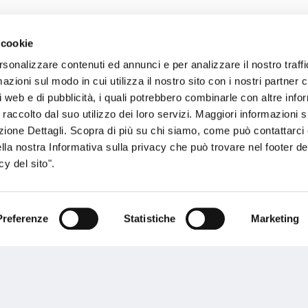
 cookie
sogno di informazioni?
rsonalizzare contenuti ed annunci e per analizzare il nostro traffi
zioni sul modo in cui utilizza il nostro sito con i nostri partner c
genzia più vicina a te e parla con un
C
i web e di pubblicità, i quali potrebbero combinarle con altre inf
ente.
 raccolto dal suo utilizzo dei loro servizi. Maggiori informazioni s
ezione Dettagli. Scopra di più su chi siamo, come può contattarc
ella nostra Informativa sulla privacy che può trovare nel footer del
y del sito".
Preferenze
Statistiche
Marketing
Performances
rnance
Press