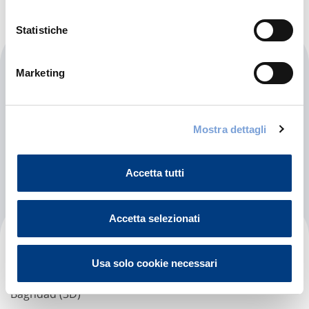
Statistiche
Al Karch Hospital Group
Marketing
------
Baghdad (3D)
Mostra dettagli
Indicazioni
Accetta tutti
Accetta selezionati
Al Karkh General Hospital
Usa solo cookie necessari
------
Baghdad (3D)