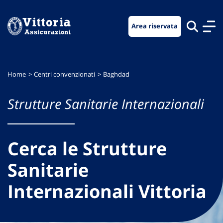
Vai
Vai
Vai
al
al
al
Area riservata
menu
contenuto
footer
di
principale
navigazione
Home
Centri convenzionati
Baghdad
Strutture Sanitarie Internazionali
Cerca le Strutture
Sanitarie
Internazionali Vittoria