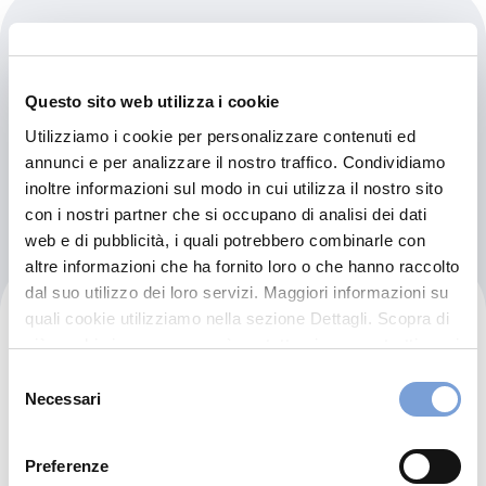
Al Karada
------
Questo sito web utilizza i cookie
Baghdad (3D)
Utilizziamo i cookie per personalizzare contenuti ed
annunci e per analizzare il nostro traffico. Condividiamo
Indicazioni
inoltre informazioni sul modo in cui utilizza il nostro sito
con i nostri partner che si occupano di analisi dei dati
web e di pubblicità, i quali potrebbero combinarle con
altre informazioni che ha fornito loro o che hanno raccolto
dal suo utilizzo dei loro servizi. Maggiori informazioni su
Al Karama Teaching Hospital
quali cookie utilizziamo nella sezione Dettagli. Scopra di
più su chi siamo, come può contattarci e come trattiamo i
dati personali nella nostra Informativa sulla privacy che
------
Selezione
può trovare nel footer del sito nella sezione "Informativa
Necessari
Baghdad (3D)
del
Privacy del sito".
consenso
Indicazioni
Preferenze