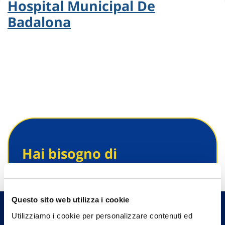
Hospital Municipal De
Badalona
Hai bisogno di
informazioni?
Trova l'Agenzia più vicina a te e parla con
un nostro Agente.
Questo sito web utilizza i cookie
Utilizziamo i cookie per personalizzare contenuti ed