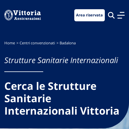
Vai
Vai
Vai
al
al
al
Area riservata
menu
contenuto
footer
di
principale
navigazione
Home
Centri convenzionati
Badalona
Strutture Sanitarie Internazionali
Cerca le Strutture
Sanitarie
Internazionali Vittoria