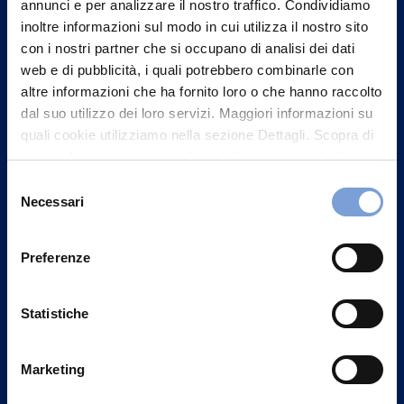
Contattaci
annunci e per analizzare il nostro traffico. Condividiamo
inoltre informazioni sul modo in cui utilizza il nostro sito
con i nostri partner che si occupano di analisi dei dati
web e di pubblicità, i quali potrebbero combinarle con
altre informazioni che ha fornito loro o che hanno raccolto
dal suo utilizzo dei loro servizi. Maggiori informazioni su
quali cookie utilizziamo nella sezione Dettagli. Scopra di
più su chi siamo, come può contattarci e come trattiamo i
dati personali nella nostra Informativa sulla privacy che
Selezione
può trovare nel footer del sito nella sezione "Informativa
Necessari
del
Privacy del sito".
consenso
Preferenze
Vittoria Assicurazioni S.p.A.
Via Ignazio Gardella, 2
Statistiche
20149 Milano
Part. IVA 01329510158
Marketing
FAQ