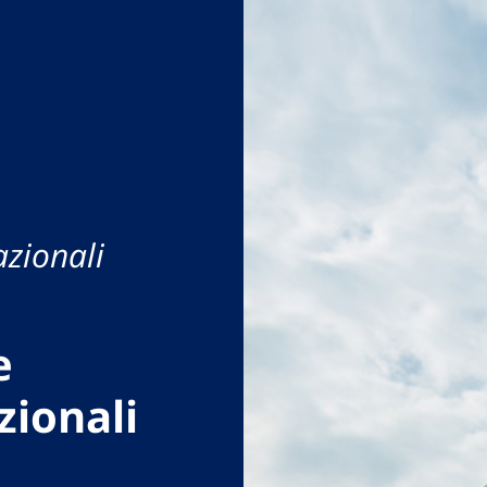
azionali
e
zionali