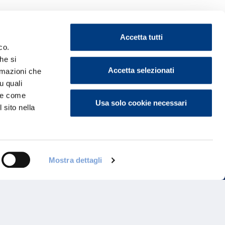
Accetta tutti
co.
he si
ontattaci
Accetta selezionati
ormazioni che
u quali
i e come
Usa solo cookie necessari
 sito nella
Mostra dettagli
Programma di Fidelizzazione
Reclami