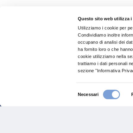
Questo sito web utilizza i
Hai bi
Utilizziamo i cookie per pe
Condividiamo inoltre informa
Trova l'A
occupano di analisi dei dat
nostro Ag
ha fornito loro o che hanno
cookie utilizziamo nella s
trattiamo i dati personali n
sezione "Informativa Privac
Selezione
Necessari
del
consenso
FAQ
Gove