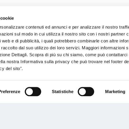
 cookie
sogno di informazioni?
rsonalizzare contenuti ed annunci e per analizzare il nostro traffi
zioni sul modo in cui utilizza il nostro sito con i nostri partner c
genzia più vicina a te e parla con un
C
i web e di pubblicità, i quali potrebbero combinarle con altre inf
ente.
 raccolto dal suo utilizzo dei loro servizi. Maggiori informazioni s
ezione Dettagli. Scopra di più su chi siamo, come può contattarc
ella nostra Informativa sulla privacy che può trovare nel footer del
y del sito".
Preferenze
Statistiche
Marketing
Performances
rnance
Press