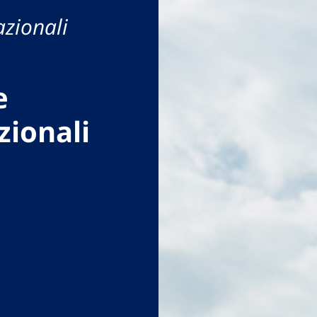
azionali
e
zionali