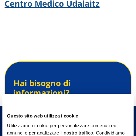
Centro Medico Udalaitz
Hai bisogno di
informazioni?
Trova l'Agenzia più vicina a te e parla con
un nostro Agente.
Questo sito web utilizza i cookie
Utilizziamo i cookie per personalizzare contenuti ed
Contattaci
annunci e per analizzare il nostro traffico. Condividiamo