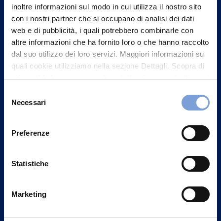
inoltre informazioni sul modo in cui utilizza il nostro sito
con i nostri partner che si occupano di analisi dei dati
web e di pubblicità, i quali potrebbero combinarle con
altre informazioni che ha fornito loro o che hanno raccolto
dal suo utilizzo dei loro servizi. Maggiori informazioni su
quali cookie utilizziamo nella sezione Dettagli. Scopra di
più su chi siamo, come può contattarci e come trattiamo i
dati personali nella nostra Informativa sulla privacy che
Selezione
può trovare nel footer del sito nella sezione "Informativa
Necessari
del
Privacy del sito".
consenso
Preferenze
Vittoria Assicurazioni S.p.A.
Via Ignazio Gardella, 2
20149 Milano
Statistiche
Part. IVA 01329510158
Marketing
FAQ