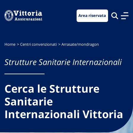
Vai
Vai
Vai
al
al
al
Area riservata
menu
contenuto
footer
di
principale
navigazione
Home
Centri convenzionati
Arrasate/mondragon
Strutture Sanitarie Internazionali
Cerca le Strutture
Sanitarie
Internazionali Vittoria